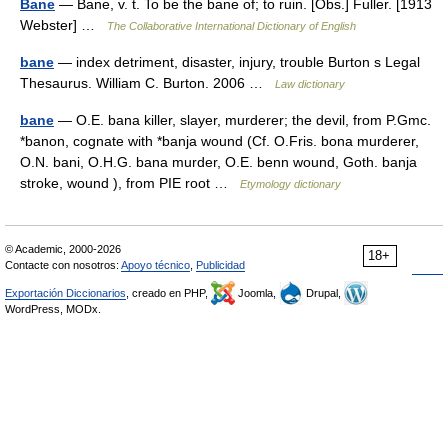
Bane
— Bane, v. t. To be the bane of; to ruin. [Obs.] Fuller. [1913
Webster] …
The Collaborative International Dictionary of English
bane
— index detriment, disaster, injury, trouble Burton s Legal
Thesaurus. William C. Burton. 2006 …
Law dictionary
bane
— O.E. bana killer, slayer, murderer; the devil, from P.Gmc.
*banon, cognate with *banja wound (Cf. O.Fris. bona murderer,
O.N. bani, O.H.G. bana murder, O.E. benn wound, Goth. banja
stroke, wound ), from PIE root …
Etymology dictionary
© Academic, 2000-2026
18+
Contacte con nosotros:
Apoyo técnico
,
Publicidad
Exportación Diccionarios
, creado en PHP,
Joomla,
Drupal,
WordPress, MODx.