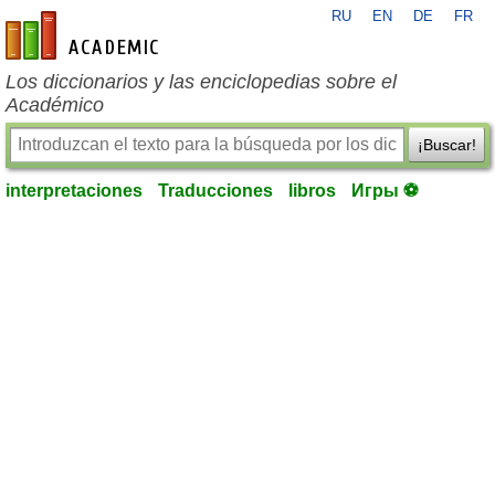
RU
EN
DE
FR
es-academic.com
Los diccionarios y las enciclopedias sobre el
Académico
¡Buscar!
interpretaciones
Traducciones
libros
Игры ⚽