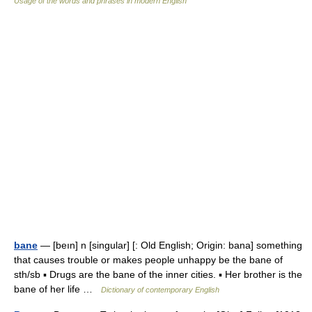
Usage of the words and phrases in modern English
bane
— [beın] n [singular] [: Old English; Origin: bana] something
that causes trouble or makes people unhappy be the bane of
sth/sb ▪ Drugs are the bane of the inner cities. ▪ Her brother is the
bane of her life …
Dictionary of contemporary English