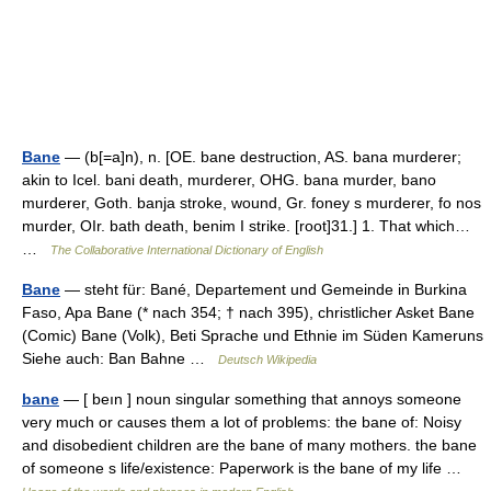
Bane
— (b[=a]n), n. [OE. bane destruction, AS. bana murderer;
akin to Icel. bani death, murderer, OHG. bana murder, bano
murderer, Goth. banja stroke, wound, Gr. foney s murderer, fo nos
murder, OIr. bath death, benim I strike. [root]31.] 1. That which…
…
The Collaborative International Dictionary of English
Bane
— steht für: Bané, Departement und Gemeinde in Burkina
Faso, Apa Bane (* nach 354; † nach 395), christlicher Asket Bane
(Comic) Bane (Volk), Beti Sprache und Ethnie im Süden Kameruns
Siehe auch: Ban Bahne …
Deutsch Wikipedia
bane
— [ beın ] noun singular something that annoys someone
very much or causes them a lot of problems: the bane of: Noisy
and disobedient children are the bane of many mothers. the bane
of someone s life/existence: Paperwork is the bane of my life …