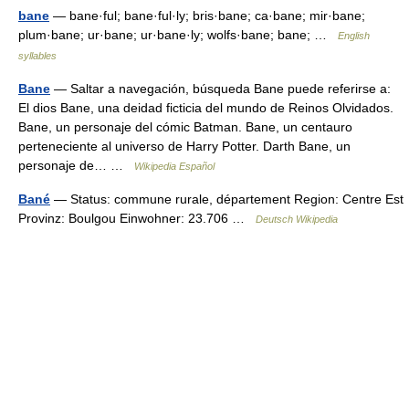
bane
— bane·ful; bane·ful·ly; bris·bane; ca·bane; mir·bane;
plum·bane; ur·bane; ur·bane·ly; wolfs·bane; bane; …
English
syllables
Bane
— Saltar a navegación, búsqueda Bane puede referirse a:
El dios Bane, una deidad ficticia del mundo de Reinos Olvidados.
Bane, un personaje del cómic Batman. Bane, un centauro
perteneciente al universo de Harry Potter. Darth Bane, un
personaje de… …
Wikipedia Español
Bané
— Status: commune rurale, département Region: Centre Est
Provinz: Boulgou Einwohner: 23.706 …
Deutsch Wikipedia